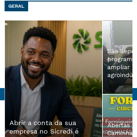
GERAL
São Sepé 
programa 
ampliar m
agroindús
Abrir a conta da sua
Abertas i
empresa no Sicredi é
Caminhada