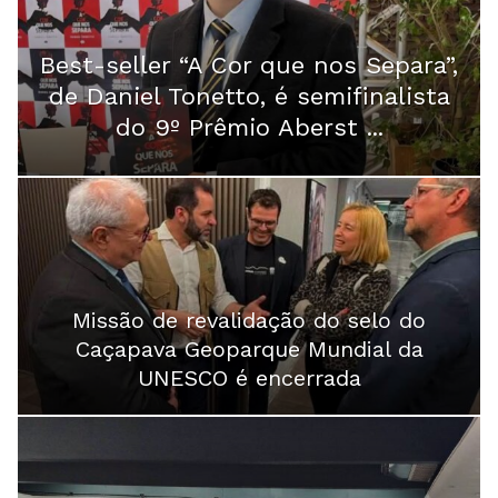
Best-seller “A Cor que nos Separa”,
de Daniel Tonetto, é semifinalista
do 9º Prêmio Aberst ...
Missão de revalidação do selo do
Caçapava Geoparque Mundial da
UNESCO é encerrada