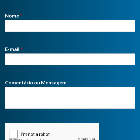
Transmissão ao vivo de Jornal do Garcia TV |
Sexta Noite
Nome
*
01:29:22
Transmissão ao vivo de Jornal do Garcia TV |
Festa do Divino Espiriro Santo-
01:00:11
E-mail
*
Transmissão ao vivo de Jornal do Garcia TV |
Novena do Divino Espirito Santo. 4ª Noite
01:09:07
Comentário ou Mensagem
Transmissão ao vivo de Jornal do Garcia TV |
Novena do Divino Espirito Santo - 3ª Noite
01:45:57
Transmissão ao vivo de Jornal do Garcia TV |
Festa do Divino Espirito Santo- 2ª Noite
01:20:36
Transmissão ao vivo de Jornal do Garcia TV |