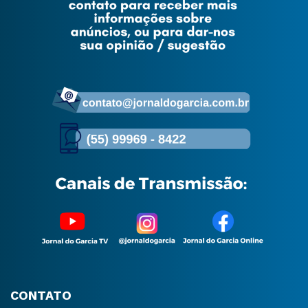
07:33
Transmissão ao vivo de Jornal do Garcia TV |
Missa de domingo, encerramento da festa.
01:35:10
Transmissão ao vivo de Jornal do Garcia TV |
Reportagem Especial Festa do Divino.
17:43
Transmissão ao vivo de Jornal do Garcia TV |
Nona noite da novena.
01:40:11
Transmissão ao vivo de Jornal do Garcia TV |
Novena do Divino oitava noite
01:25:36
Transmissão ao vivo de Jornal do Garcia TV
01:09:03
CONTATO