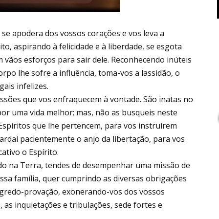
a se apodera dos vossos corações e vos leva a
to, aspirando à felicidade e à liberdade, se esgota
m vãos esforços para sair dele. Reconhecendo inúteis
rpo lhe sofre a influência, toma-vos a lassidão, o
ais infelizes.
essões que vos enfraquecem à vontade. São inatas no
por uma vida melhor; mas, não as busqueis neste
spíritos que lhe pertencem, para vos instruírem
uardai pacientemente o anjo da libertação, para vos
tivo o Espírito.
edo na Terra, tendes de desempenhar uma missão de
ssa família, quer cumprindo as diversas obrigações
degredo-provação, exonerando-vos dos vossos
as inquietações e tribulações, sede fortes e