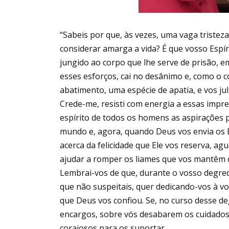
“Sabeis por que, às vezes, uma vaga tristez
considerar amarga a vida? É que vosso Espíri
jungido ao corpo que lhe serve de prisão, e
esses esforços, cai no desânimo e, como o co
abatimento, uma espécie de apatia, e vos julg
Crede-me, resisti com energia a essas impr
espírito de todos os homens as aspirações 
mundo e, agora, quando Deus vos envia os E
acerca da felicidade que Ele vos reserva, ag
ajudar a romper os liames que vos mantêm ca
Lembrai-vos de que, durante o vosso degr
que não suspeitais, quer dedicando-vos à vo
que Deus vos confiou. Se, no curso desse 
encargos, sobre vós desabarem os cuidados, 
corajosos para os suportar.