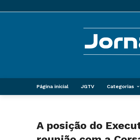
Página inicial
JGTV
Categorias
A posição do Execu
reunião com a Cors