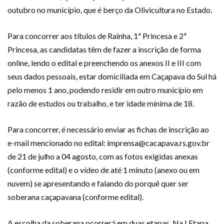
outubro no município, que é berço da Olivicultura no Estado.
Para concorrer aos títulos de Rainha, 1ª Princesa e 2ª
Princesa, as candidatas têm de fazer a inscrição de forma
online, lendo o edital e preenchendo os anexos II e III com
seus dados pessoais, estar domiciliada em Caçapava do Sul há
pelo menos 1 ano, podendo residir em outro município em
razão de estudos ou trabalho, e ter idade mínima de 18.
Para concorrer, é necessário enviar as fichas de inscrição ao
e-mail mencionado no edital: imprensa@cacapava.rs.gov.br
de 21 de julho a 04 agosto, com as fotos exigidas anexas
(conforme edital) e o vídeo de até 1 minuto (anexo ou em
nuvem) se apresentando e falando do porquê quer ser
soberana caçapavana (conforme edital).
A escolha da soberana ocorrerá em duas etapas. Na I Etapa,