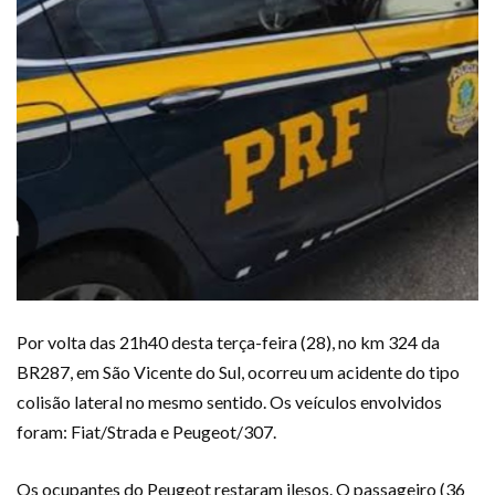
Por volta das 21h40 desta terça-feira (28), no km 324 da
BR287, em São Vicente do Sul, ocorreu um acidente do tipo
colisão lateral no mesmo sentido. Os veículos envolvidos
foram: Fiat/Strada e Peugeot/307.
Os ocupantes do Peugeot restaram ilesos. O passageiro (36