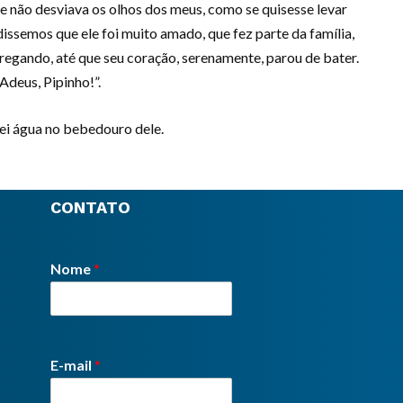
e não desviava os olhos dos meus, como se quisesse levar
issemos que ele foi muito amado, que fez parte da família,
ntregando, até que seu coração, serenamente, parou de bater.
deus, Pipinho!”.
uei água no bebedouro dele.
CONTATO
Nome
*
E-mail
*