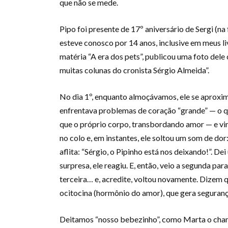
que não se mede.
Pipo foi presente de 17º aniversário de Sergi (n
esteve conosco por 14 anos, inclusive em meus li
matéria “A era dos pets”, publicou uma foto del
muitas colunas do cronista Sérgio Almeida”.
No dia 1º, enquanto almoçávamos, ele se aproxim
enfrentava problemas de coração “grande” — o q
que o próprio corpo, transbordando amor — e vin
no colo e, em instantes, ele soltou um som de do
aflita: “Sérgio, o Pipinho está nos deixando!”. Dei
surpresa, ele reagiu. E, então, veio a segunda par
terceira… e, acredite, voltou novamente. Dizem qu
ocitocina (hormônio do amor), que gera seguranç
Deitamos “nosso bebezinho”, como Marta o chama