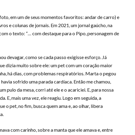
a foto, em um de seus momentos favoritos: andar de carro) e
vros e colunas de jornais. Em 2021, um jornal gaúcho, na
e com o texto: “… com destaque para o Pipo, personagem de
ou devagar, como se cada passo exigisse esforço. Já
ue dizia muito sobre ele: um pet com um coração maior
ha, há dias, com problemas respiratórios. Marta o pegou
r: havia sofrido uma parada cardíaca. Então me chamou,
 um pulo da mesa, corri até ele e o acariciei. E, para nossa
ada. E, mais uma vez, ele reagiu. Logo em seguida, a
e o pet, no fim, busca quem ama e, ao olhar, libera
a.
va com carinho, sobre a manta que ele amava e, entre