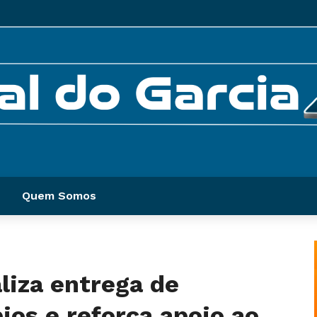
Quem Somos
liza entrega de
ios e reforça apoio ao