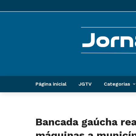
Página inicial
JGTV
Categorias
Bancada gaúcha rea
máquinas a municíp