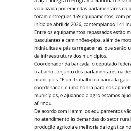
A ação integra o Programa Nacional de Mod
viabilizada por emendas parlamentares da 
foram entregues 159 equipamentos, com pre
início de abril de 2026, contemplando 141 m
Entre os equipamentos repassados estão m
basculantes e caminhões-pipa, além de moto
hidráulicas e pás carregadeiras, que serão 
da infraestrutura dos municípios.
Coordenador da bancada, o deputado fede
trabalho conjunto dos parlamentares na des
municípios. “É um trabalho da bancada gaúc
coordenador, é uma honra para nós aparelh
municípios, e ajudando o agro estamos ajud
afirmou.
De acordo com Hamm, os equipamentos vão r
no atendimento às demandas do setor rural,
produção agrícola e melhoria da logística no