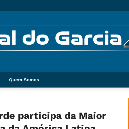
Quem Somos
rde participa da Maior
a da América Latina