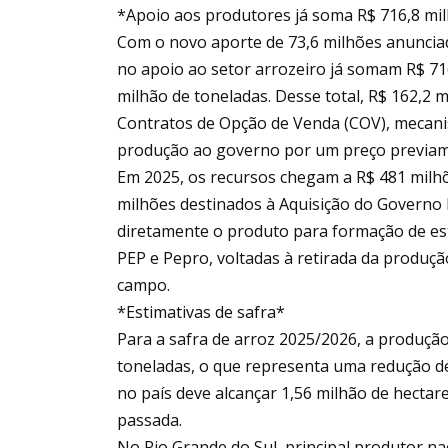
*Apoio aos produtores já soma R$ 716,8 mi
Com o novo aporte de 73,6 milhões anuncia
no apoio ao setor arrozeiro já somam R$ 71
milhão de toneladas. Desse total, R$ 162,2 
Contratos de Opção de Venda (COV), mecani
produção ao governo por um preço previam
Em 2025, os recursos chegam a R$ 481 milh
milhões destinados à Aquisição do Governo
diretamente o produto para formação de es
PEP e Pepro, voltadas à retirada da produç
campo.
*Estimativas de safra*
Para a safra de arroz 2025/2026, a produção
toneladas, o que representa uma redução de 
no país deve alcançar 1,56 milhão de hecta
passada.
No Rio Grande do Sul, principal produtor na