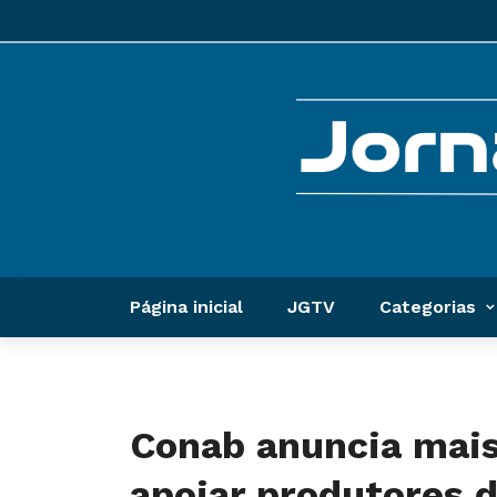
Página inicial
JGTV
Categorias
Conab anuncia mais
apoiar produtores d