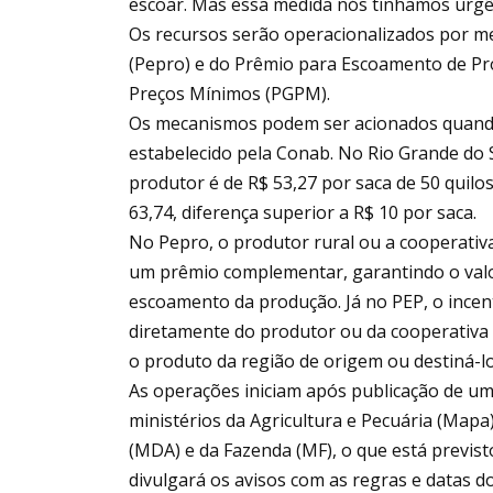
escoar. Mas essa medida nós tínhamos urgê
Os recursos serão operacionalizados por m
(Pepro) e do Prêmio para Escoamento de Pro
Preços Mínimos (PGPM).
Os mecanismos podem ser acionados quando 
estabelecido pela Conab. No Rio Grande do 
produtor é de R$ 53,27 por saca de 50 quilo
63,74, diferença superior a R$ 10 por saca.
No Pepro, o produtor rural ou a cooperativ
um prêmio complementar, garantindo o val
escoamento da produção. Já no PEP, o incen
diretamente do produtor ou da cooperativa 
o produto da região de origem ou destiná-lo
As operações iniciam após publicação de uma
ministérios da Agricultura e Pecuária (Mapa
(MDA) e da Fazenda (MF), o que está previst
divulgará os avisos com as regras e datas dos