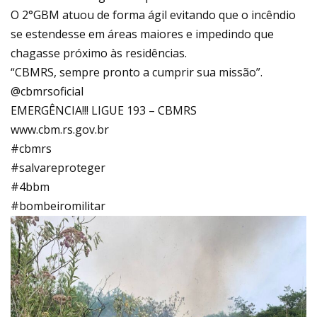
O 2°GBM atuou de forma ágil evitando que o incêndio
se estendesse em áreas maiores e impedindo que
chagasse próximo às residências.
“CBMRS, sempre pronto a cumprir sua missão”.
@cbmrsoficial
EMERGÊNCIA!!! LIGUE 193 – CBMRS
www.cbm.rs.gov.br
#cbmrs
#salvareproteger
#4bbm
#bombeiromilitar