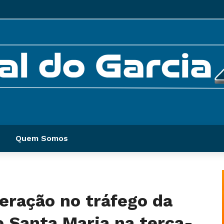
Quem Somos
teração no tráfego da
e Santa Maria na terça-