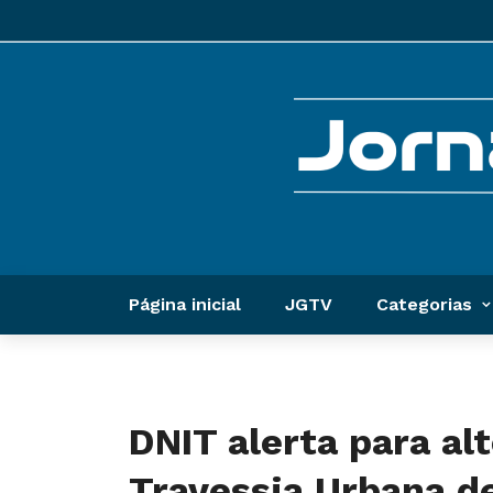
Página inicial
JGTV
Categorias
DNIT alerta para al
Travessia Urbana d