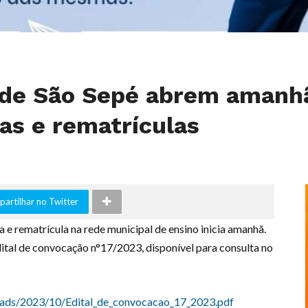
s de São Sepé abrem amanh
as e rematrículas
artilhar no Twitter
a e rematrícula na rede municipal de ensino inicia amanhã.
dital de convocação n°17/2023, disponível para consulta no
loads/2023/10/Edital_de_convocacao_17_2023.pdf