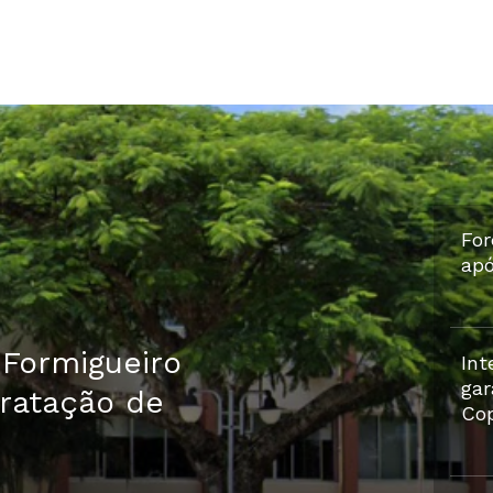
For
ap
 Formigueiro
Int
gar
tratação de
Cop