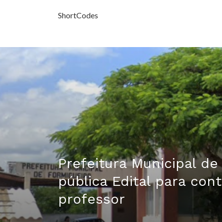
ShortCodes
Prefeitura Municipal de
pública Edital para con
professor