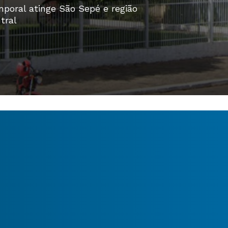
poral atinge São Sepé e região
tral