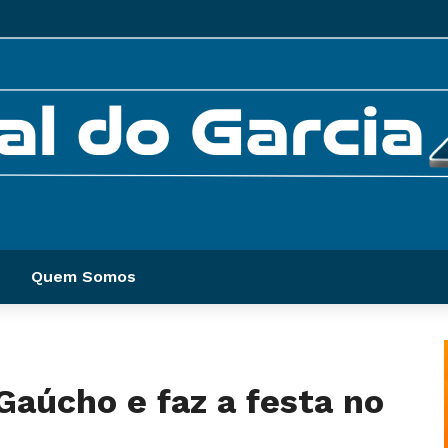
Quem Somos
aúcho e faz a festa no