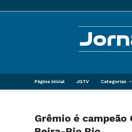
Página inicial
JGTV
Categorias
Grêmio é campeão G
Beira-Rio Rio