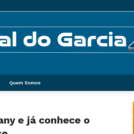
Quem Somos
any e já conhece o
se