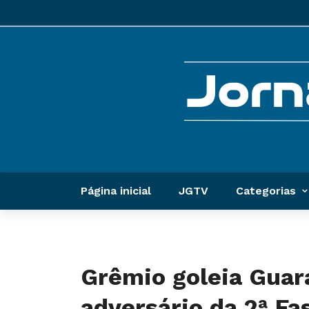
Página inicial
JGTV
Categorias
Grêmio goleia Guar
adversário da 2ª Fa