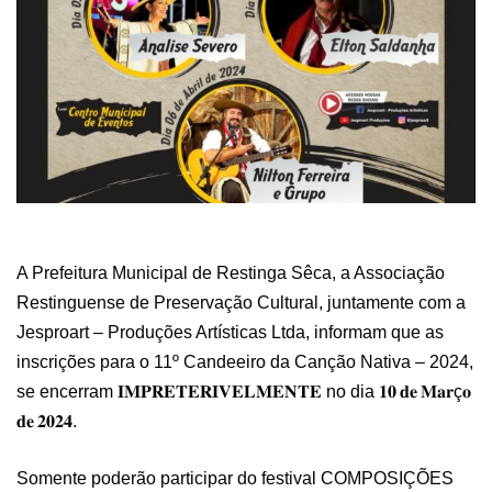
A Prefeitura Municipal de Restinga Sêca, a Associação
Restinguense de Preservação Cultural, juntamente com a
Jesproart – Produções Artísticas Ltda, informam que as
inscrições para o 11º Candeeiro da Canção Nativa – 2024,
se encerram
𝐈𝐌𝐏𝐑𝐄𝐓𝐄𝐑𝐈𝐕𝐄𝐋𝐌𝐄𝐍𝐓𝐄
no dia
𝟏𝟎
𝐝𝐞
𝐌𝐚𝐫
ç
𝐨
𝐝𝐞
𝟐𝟎𝟐𝟒
.
Somente poderão participar do festival COMPOSIÇÕES