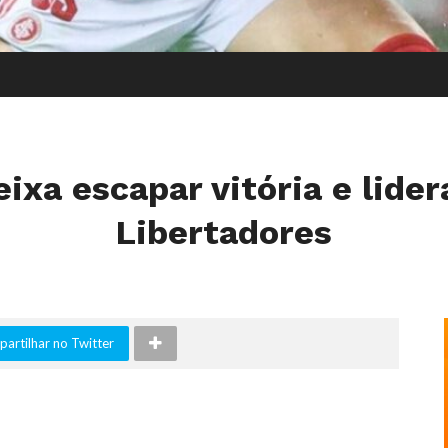
eixa escapar vitória e lide
Libertadores
artilhar no Twitter