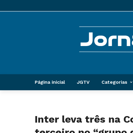
Página inicial
JGTV
Categorias
Inter leva três na C
terceiro no “grupo