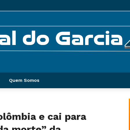
Quem Somos
olômbia e cai para
 da morte” da