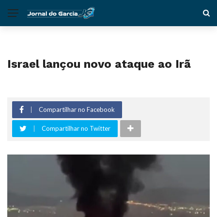
Israel lançou novo ataque ao Irã
Compartilhar no Facebook
Compartilhar no Twitter