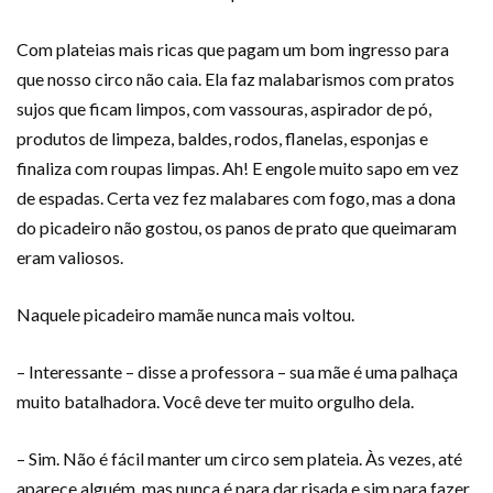
Com plateias mais ricas que pagam um bom ingresso para
que nosso circo não caia. Ela faz malabarismos com pratos
sujos que ficam limpos, com vassouras, aspirador de pó,
produtos de limpeza, baldes, rodos, flanelas, esponjas e
finaliza com roupas limpas. Ah! E engole muito sapo em vez
de espadas. Certa vez fez malabares com fogo, mas a dona
do picadeiro não gostou, os panos de prato que queimaram
eram valiosos.
Naquele picadeiro mamãe nunca mais voltou.
– Interessante – disse a professora – sua mãe é uma palhaça
muito batalhadora. Você deve ter muito orgulho dela.
– Sim. Não é fácil manter um circo sem plateia. Às vezes, até
aparece alguém, mas nunca é para dar risada e sim para fazer