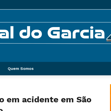
Quem Somos
ido em acidente em São
o