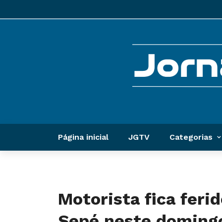
Página inicial
JGTV
Categorias
Motorista fica fer
Sepé neste doming