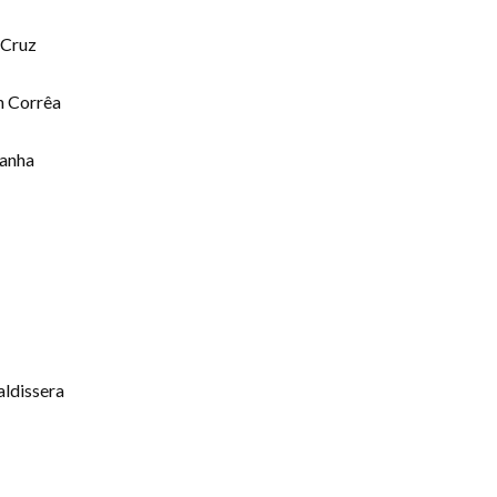
 Cruz
n Corrêa
danha
aldissera