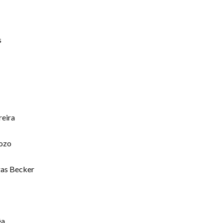
s
reira
dozo
gas Becker
êa