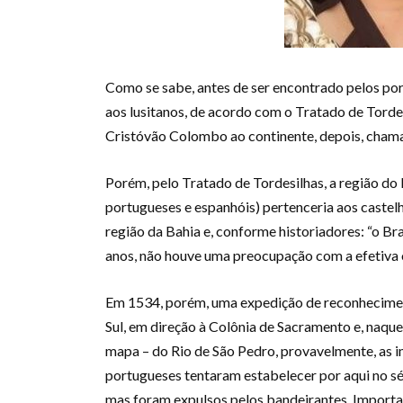
Como se sabe, antes de ser encontrado pelos portu
aos lusitanos, de acordo com o Tratado de Torde
Cristóvão Colombo ao continente, depois, cham
Porém, pelo Tratado de Tordesilhas, a região do 
portugueses e espanhóis) pertenceria aos castel
região da Bahia e, conforme historiadores: “o Bra
anos, não houve uma preocupação com a efetiva 
Em 1534, porém, uma expedição de reconhecimen
Sul, em direção à Colônia de Sacramento e, naque
mapa – do Rio de São Pedro, provavelmente, as i
portugueses tentaram estabelecer por aqui no séc
mas foram expulsos pelos bandeirantes. Important