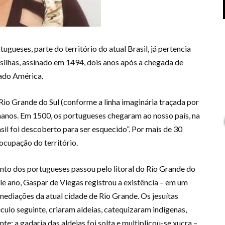
gueses, parte do território do atual Brasil, já pertencia
silhas, assinado em 1494, dois anos após a chegada de
ado América.
Rio Grande do Sul (conforme a linha imaginária traçada por
hanos. Em 1500, os portugueses chegaram ao nosso país, na
sil foi descoberto para ser esquecido”. Por mais de 30
ocupação do território.
to dos portugueses passou pelo litoral do Rio Grande do
le ano, Gaspar de Viegas registrou a existência – em um
mediações da atual cidade de Rio Grande. Os jesuítas
ulo seguinte, criaram aldeias, catequizaram indígenas,
e: a gadaria das aldeias foi solta e multiplicou-se xucra –