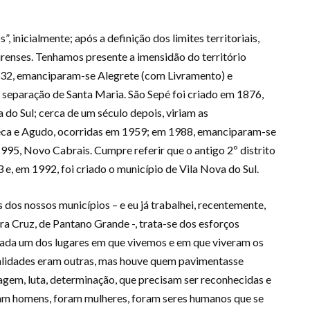
, inicialmente; após a definição dos limites territoriais,
irenses. Tenhamos presente a imensidão do território
1832, emanciparam-se Alegrete (com Livramento) e
 separação de Santa Maria. São Sepé foi criado em 1876,
do Sul; cerca de um século depois, viriam as
Seca e Agudo, ocorridas em 1959; em 1988, emanciparam-se
1995, Novo Cabrais. Cumpre referir que o antigo 2º distrito
e, em 1992, foi criado o município de Vila Nova do Sul.
 dos nossos municípios – e eu já trabalhei, recentemente,
era Cruz, de Pantano Grande -, trata-se dos esforços
ada um dos lugares em que vivemos e em que viveram os
ealidades eram outras, mas houve quem pavimentasse
gem, luta, determinação, que precisam ser reconhecidas e
am homens, foram mulheres, foram seres humanos que se