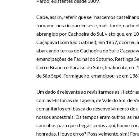
Pardo, existentes desde 1809.
Cabe, assim, referir que se “nascemos castelhanos”
tornamo-nos rio pardenses e, mais tarde, cachoe
abrangido por Cachoeira do Sul, visto que, em 
Caçapava (com São Gabriel); em 1857, ocorreu a
abarcando terras de Cachoeira do Sul e Caçapava 
emancipações de Faxinal do Soturno, Restinga 
Cerro Branco e Paraíso do Sul e, finalmente, em 
de São Sepé, Formigueiro, emancipou-se em 1963 
Um dado é relevante ao revisitarmos as Histórias
com as Histórias de Tapera, de Vale do Sol, de V
comunitários em busca do desenvolvimento de c
nossos ancestrais. Os tempos eram outros, as r
caminhos para que chegássemos aqui, houve cora
honradas. Houve erros? Possivelmente, sim! For