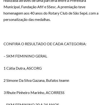
realizada através de uma parceria entre a Prefeitura
Municipal, Fundação Afif e SSesc. A premiação teve
homenagem aos 40 anos do Rotary Club de São Sepé, com a
personalização das medalhas.
CONFIRA O RESULTADO DE CADA CATEGORIA:
– 5KM FEMININO GERAL
1 Cátia Dutra, ASCORG
2 Simone Da Silva Gazana, Bufalos teamn
3 Rhute Pinheiro Marinho, ACORRESS
– 5KM FEMININO 20 A 24 ANOS