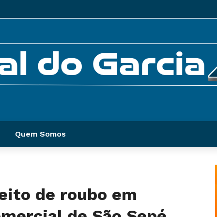
Quem Somos
peito de roubo em
mercial de São Sepé