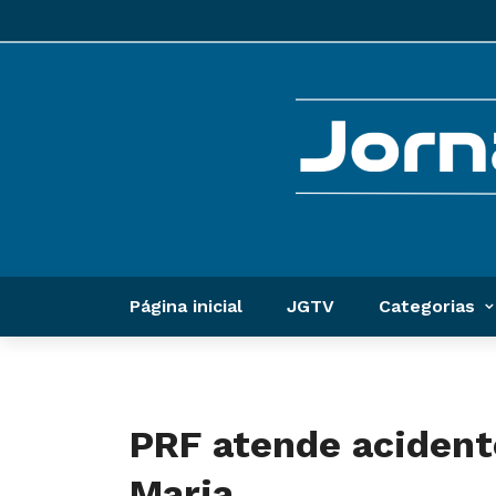
Página inicial
JGTV
Categorias
PRF atende acident
Maria