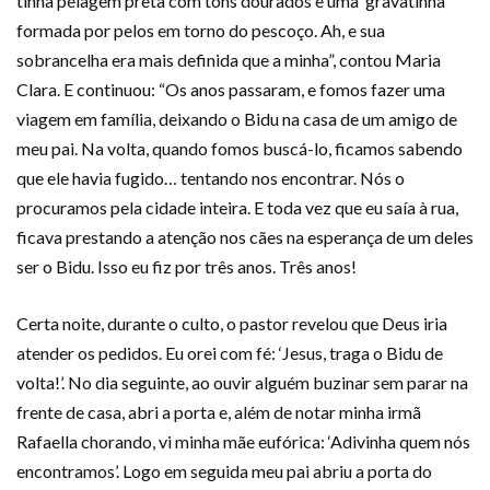
tinha pelagem preta com tons dourados e uma ‘gravatinha’
formada por pelos em torno do pescoço. Ah, e sua
sobrancelha era mais definida que a minha”, contou Maria
Clara. E continuou: “Os anos passaram, e fomos fazer uma
viagem em família, deixando o Bidu na casa de um amigo de
meu pai. Na volta, quando fomos buscá-lo, ficamos sabendo
que ele havia fugido… tentando nos encontrar. Nós o
procuramos pela cidade inteira. E toda vez que eu saía à rua,
ficava prestando a atenção nos cães na esperança de um deles
ser o Bidu. Isso eu fiz por três anos. Três anos!
Certa noite, durante o culto, o pastor revelou que Deus iria
atender os pedidos. Eu orei com fé: ‘Jesus, traga o Bidu de
volta!’. No dia seguinte, ao ouvir alguém buzinar sem parar na
frente de casa, abri a porta e, além de notar minha irmã
Rafaella chorando, vi minha mãe eufórica: ‘Adivinha quem nós
encontramos’. Logo em seguida meu pai abriu a porta do