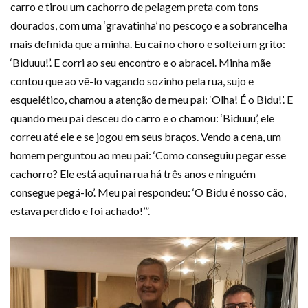
carro e tirou um cachorro de pelagem preta com tons
dourados, com uma ‘gravatinha’ no pescoço e a sobrancelha
mais definida que a minha. Eu caí no choro e soltei um grito:
‘Biduuu!’. E corri ao seu encontro e o abracei. Minha mãe
contou que ao vê-lo vagando sozinho pela rua, sujo e
esquelético, chamou a atenção de meu pai: ‘Olha! É o Bidu!’. E
quando meu pai desceu do carro e o chamou: ‘Biduuu’, ele
correu até ele e se jogou em seus braços. Vendo a cena, um
homem perguntou ao meu pai: ‘Como conseguiu pegar esse
cachorro? Ele está aqui na rua há três anos e ninguém
consegue pegá-lo’. Meu pai respondeu: ‘O Bidu é nosso cão,
estava perdido e foi achado!’”.