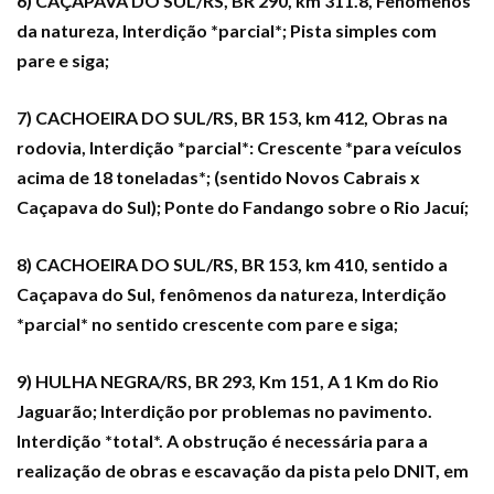
6) CAÇAPAVA DO SUL/RS, BR 290, km 311.8, Fenômenos
da natureza, Interdição *parcial*; Pista simples com
pare e siga;
7) CACHOEIRA DO SUL/RS, BR 153, km 412, Obras na
rodovia, Interdição *parcial*: Crescente *para veículos
acima de 18 toneladas*; (sentido Novos Cabrais x
Caçapava do Sul); Ponte do Fandango sobre o Rio Jacuí;
8) CACHOEIRA DO SUL/RS, BR 153, km 410, sentido a
Caçapava do Sul, fenômenos da natureza, Interdição
*parcial* no sentido crescente com pare e siga;
9) HULHA NEGRA/RS, BR 293, Km 151, A 1 Km do Rio
Jaguarão; Interdição por problemas no pavimento.
Interdição *total*. A obstrução é necessária para a
realização de obras e escavação da pista pelo DNIT, em