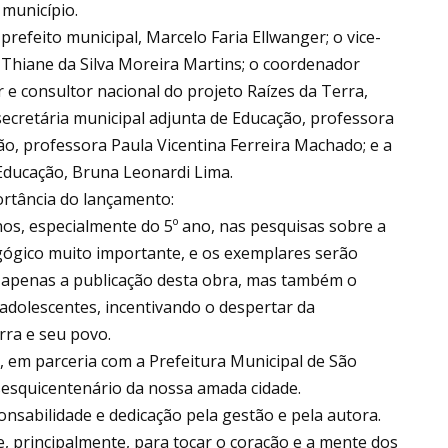
 município.
refeito municipal, Marcelo Faria Ellwanger; o vice-
o, Thiane da Silva Moreira Martins; o coordenador
 e consultor nacional do projeto Raízes da Terra,
 secretária municipal adjunta de Educação, professora
ão, professora Paula Vicentina Ferreira Machado; e a
Educação, Bruna Leonardi Lima.
ortância do lançamento:
lunos, especialmente do 5º ano, nas pesquisas sobre a
gógico muito importante, e os exemplares serão
o apenas a publicação desta obra, mas também o
dolescentes, incentivando o despertar da
rra e seu povo.
, em parceria com a Prefeitura Municipal de São
esquicentenário da nossa amada cidade.
onsabilidade e dedicação pela gestão e pela autora.
e, principalmente, para tocar o coração e a mente dos