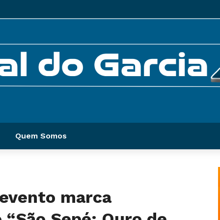
Quem Somos
 evento marca
o “São Sepé: Ouro de