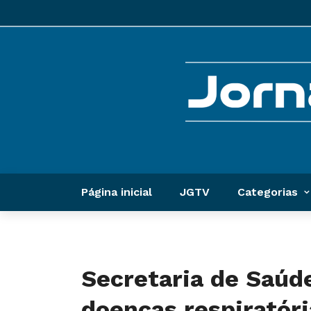
Página inicial
JGTV
Categorias
Secretaria de Saúd
doenças respiratóri