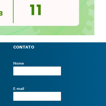
CONTATO
Nome
*
E-mail
*