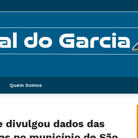
Quem Somos
e divulgou dados das
as no município de São