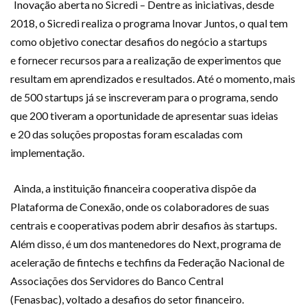
Inovação aberta
no Sicredi
–
Dentre as iniciativas, desde
2018, o Sicredi realiza o programa Inovar Juntos,
o qua
l tem
como objetivo
conectar desafios
do negócio
a
startups
e
fornecer
recursos para a realização de experimentos que
resultam em aprendizados e resultados
.
Até o momento,
mais
de
500
startups
já
se inscreveram para o programa, sendo
que
200
t
iveram a oportunidade de apresentar suas
ideias
e
20
das
soluções propostas foram
escaladas com
implementação
.
Ainda,
a instituição financeira cooperativa
dispõe da
Plataforma de Conexão,
onde
o
s
colaboradores de suas
centrais e cooperativas podem abrir desafios às startups.
Além disso,
é
um dos mantenedores
do
Next,
programa
de
aceleração de
fintechs
e
techfins
da
Federação Nacional de
Associações dos Servidores do Banco Central
(
Fenasbac
)
,
voltado a desafios do setor financeiro.