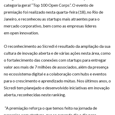
categoria geral “Top
100
Open Corps”.
O evento
de
premiação foi realizado nesta quarta-feira (18
),
no Rio de
Janeiro,
e
reconheceu
as
startups
mais atraentes para o
mercado corporativo, bem como as
empresas
líderes
em
open
innovation
.
O reconhecimento ao Sicredi é resultado da ampliação da sua
cultura de inovação aberta e de várias ações nesta área, como
o fortalecimento das conexões com
startups
para entregar
valor aos mais de 7 milhões de associados, além da presença
no ecossistema digital e a colaboração com
hubs
e eventos
para o crescimento e aprendizado mútuo.
Nos últimos anos, o
Sicredi tem planejado e desenvolvido iniciativas em inovação
aberta, reconhecidas neste ranking.
“A premiação reforça o que temos feito na jornada de
parcerias com startups, que se expande dia a dia para