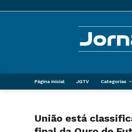
Página inicial
JGTV
Categorias
União está classifi
final da Ouro de Fu