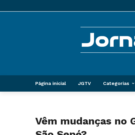
Página inicial
JGTV
Categorias
Vêm mudanças no G
São Sepé?