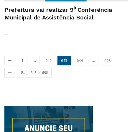
Prefeitura vai realizar 9⁰ Conferência
Municipal de Assistência Social
...
1
...
642
643
644
...
698
Page 643 of 698